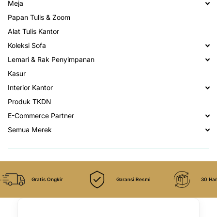
Meja
Papan Tulis & Zoom
Alat Tulis Kantor
Koleksi Sofa
Lemari & Rak Penyimpanan
Kasur
Interior Kantor
Produk TKDN
E-Commerce Partner
Semua Merek
Gratis Ongkir
Garansi Resmi
30 Har