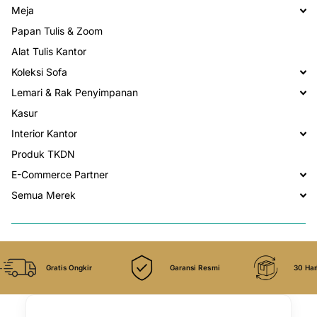
Meja
Papan Tulis & Zoom
Alat Tulis Kantor
Koleksi Sofa
Lemari & Rak Penyimpanan
Kasur
Interior Kantor
Produk TKDN
E-Commerce Partner
Semua Merek
Gratis Ongkir
Garansi Resmi
30 Har