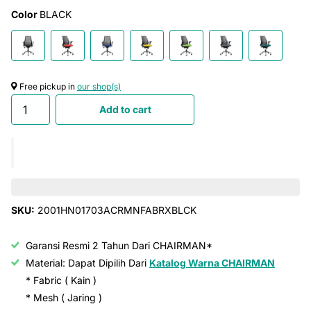
Color
BLACK
Free pickup in
our shop(s)
Add to cart
SKU:
2001HN01703ACRMNFABRXBLCK
Garansi Resmi 2 Tahun Dari CHAIRMAN*
Material: Dapat Dipilih Dari
Katalog Warna CHAIRMAN
* Fabric ( Kain )
* Mesh ( Jaring )