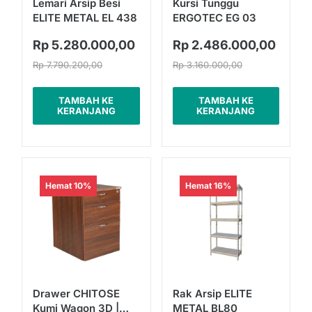
Lemari Arsip Besi
Kursi Tunggu
ELITE METAL EL 438
ERGOTEC EG 03
Rp 5.280.000,00
Rp 2.486.000,00
Rp 7.790.200,00
Rp 3.160.000,00
TAMBAH KE
TAMBAH KE
KERANJANG
KERANJANG
Hemat 10%
Hemat 16%
Drawer CHITOSE
Rak Arsip ELITE
Kumi Wagon 3D |
METAL BL80