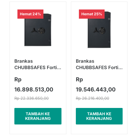
Hemat 24%
Hemat 25%
Brankas
Brankas
CHUBBSAFES Fortis
CHUBBSAFES Fortis
M-50
M-70
Rp
Rp
16.898.513,00
19.546.443,00
Rp 22.336.650,00
Rp 26.216.400,00
TAMBAH KE
TAMBAH KE
KERANJANG
KERANJANG