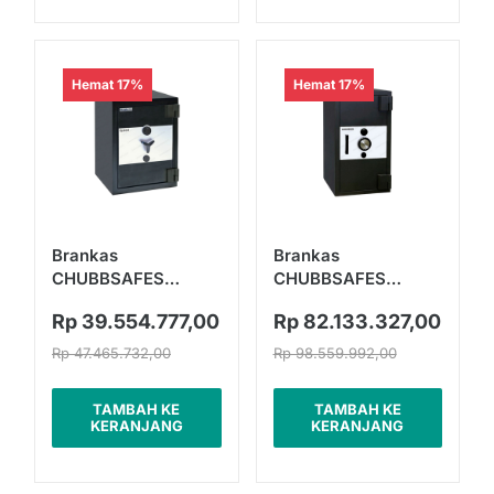
Hemat 17%
Hemat 17%
Brankas
Brankas
CHUBBSAFES
CHUBBSAFES
Kasteel MK IV
Guardian MK VI
Rp 39.554.777,00
Rp 82.133.327,00
Rp 47.465.732,00
Rp 98.559.992,00
TAMBAH KE
TAMBAH KE
KERANJANG
KERANJANG