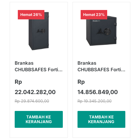
Hemat 26%
Hemat 23%
Brankas
Brankas
CHUBBSAFES Fortis
CHUBBSAFES Fortis
M-90
M-35
Rp
Rp
22.042.282,00
14.856.849,00
Rp 29.874.600,00
Rp 19.345.200,00
TAMBAH KE
TAMBAH KE
KERANJANG
KERANJANG