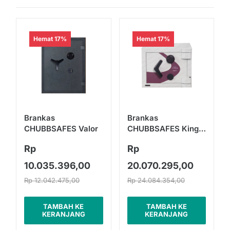
Hemat 17%
Hemat 17%
Brankas
Brankas
CHUBBSAFES Valor
CHUBBSAFES King
Cobra MK II
Rp
Rp
10.035.396,00
20.070.295,00
Rp 12.042.475,00
Rp 24.084.354,00
TAMBAH KE
TAMBAH KE
KERANJANG
KERANJANG