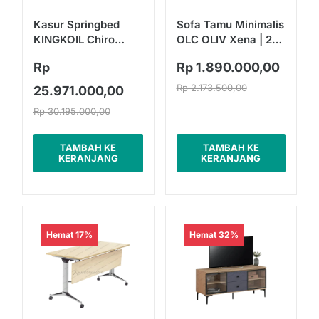
Kasur Springbed
Sofa Tamu Minimalis
KINGKOIL Chiro
OLC OLIV Xena | 2
Endorsed | Fullset
Seater
Rp
Rp 1.890.000,00
Antelope
Rp 2.173.500,00
25.971.000,00
Rp 30.195.000,00
TAMBAH KE
TAMBAH KE
KERANJANG
KERANJANG
Hemat 17%
Hemat 32%