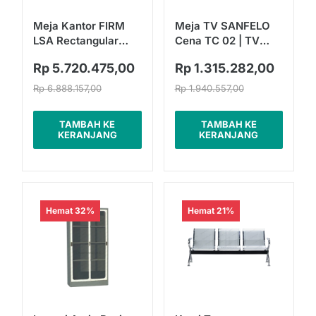
Meja Kantor FIRM
Meja TV SANFELO
LSA Rectangular
Cena TC 02 | TV
Folding Desk With
Stand
Rp 5.720.475,00
Rp 1.315.282,00
MPanel
Rp 6.888.157,00
Rp 1.940.557,00
TAMBAH KE
TAMBAH KE
KERANJANG
KERANJANG
Hemat 32%
Hemat 21%