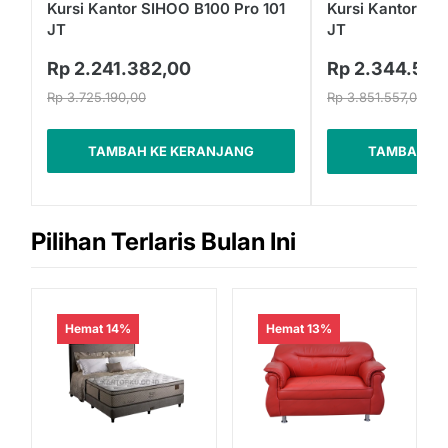
Kursi Kantor SIHOO B100 Pro 101
Kursi Kantor SI
JT
JT
Rp 2.241.382,00
Rp 2.344.513
Rp 3.725.190,00
Rp 3.851.557,00
TAMBAH KE KERANJANG
TAMBAH KE
Pilihan Terlaris Bulan Ini
Hemat 14%
Hemat 13%