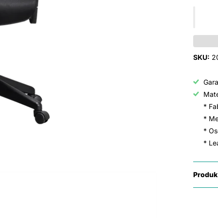
SKU:
2
Gar
Mate
* Fa
* Me
* Osc
* Lea
Produk 