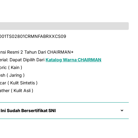
001TS02801CRMNFABRXXCS09
ansi Resmi 2 Tahun Dari CHAIRMAN*
rial: Dapat Dipilih Dari
Katalog Warna CHAIRMAN
bric ( Kain )
sh ( Jaring )
ar ( Kulit Sintetis )
ther ( Kulit Asli )
Ini Sudah Bersertifikat SNI