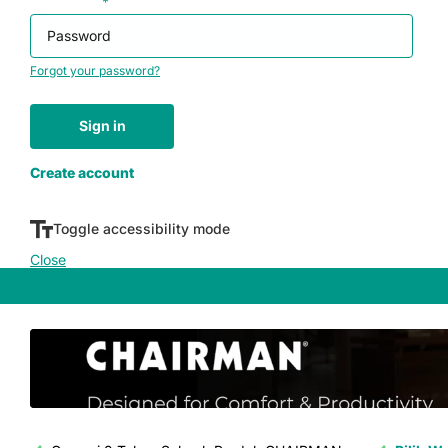
Password
*
Forgot your password?
Sign in
Don't have an account yet?
Create account
Toggle accessibility mode
Close