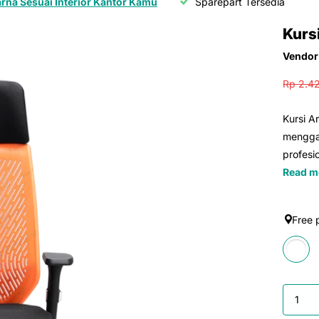
arna Sesuai Interior Kantor Kamu
Sparepart Tersedia
Kurs
Vendor
Rp 2.4
Kursi 
mengga
profesi
Read m
Free 