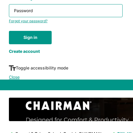
Password
*
Forgot your password?
Sign in
Don't have an account yet?
Create account
Toggle accessibility mode
Close