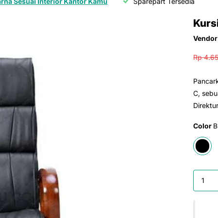
arna Sesuai Interior Kantor Kamu
Sparepart Tersedia
Kurs
Vendor
Rp 4.6
Pancar
C, seb
Direktu
Color
B