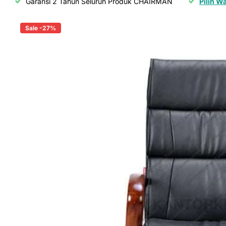
Garansi 2 Tahun Seluruh Produk CHAIRMAN
Pilih W
Sale -27%