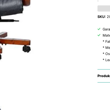
SKU:
2
Gar
Mate
* Fa
* Me
* Osc
* Lea
Produk 