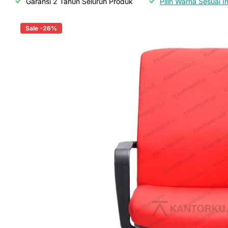
Garansi 2 Tahun Seluruh Produk
Pilih Warna Sesuai I
Sale -26%