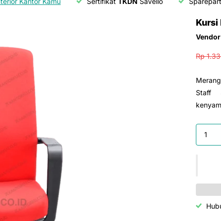
nterior Kantor Kamu
Sertifikat
TKDN
Savello
Sparepart
Kursi
Vendor
Rp 1.3
Merangk
Staff
kenyama
Hub