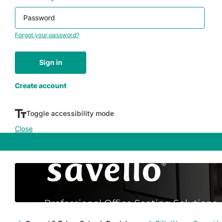
Password
*
Forgot your password?
Sign in
Don't have an account yet?
Create account
Toggle accessibility mode
Close