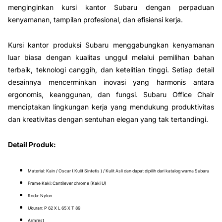
menginginkan kursi kantor Subaru dengan perpaduan
kenyamanan, tampilan profesional, dan efisiensi kerja.
Kursi kantor produksi Subaru menggabungkan kenyamanan
luar biasa dengan kualitas unggul melalui pemilihan bahan
terbaik, teknologi canggih, dan ketelitian tinggi. Setiap detail
desainnya mencerminkan inovasi yang harmonis antara
ergonomis, keanggunan, dan fungsi. Subaru Office Chair
menciptakan lingkungan kerja yang mendukung produktivitas
dan kreativitas dengan sentuhan elegan yang tak tertandingi.
Detail Produk:
Material:
Kain / Oscar ( Kulit Sintetis ) / Kulit Asli dan dapat dipilih dari katalog warna
Subaru
Frame Kaki: Cantilever chrome (Kaki U)
Roda: Nylon
Ukuran: P 62 X L 65 X T 89
Armrest