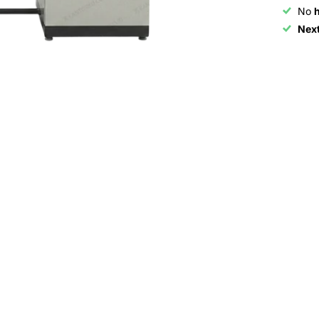
No
Nex