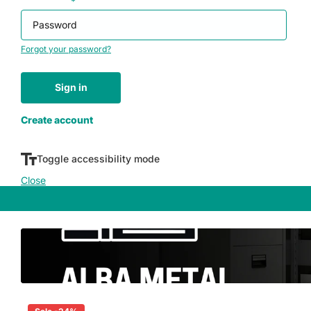
Password
*
Forgot your password?
Sign in
Don't have an account yet?
Create account
Toggle accessibility mode
Close