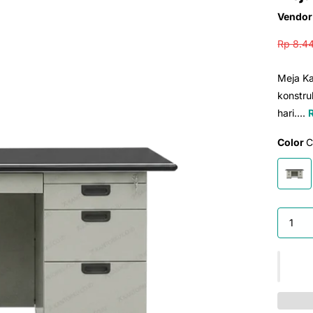
Vendor
Rp 8.4
Meja Ka
konstru
hari....
Color