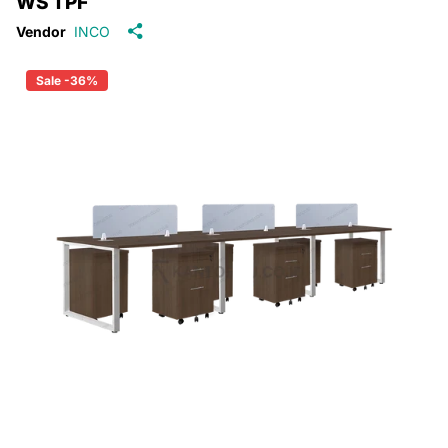
WS 1 PF
Vendor
INCO
Sale -36%