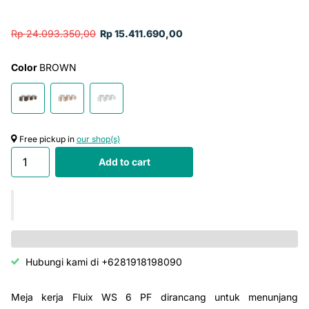
Rp 24.093.350,00
Rp 15.411.690,00
Color
BROWN
Free pickup in
our shop(s)
Add to cart
Hubungi kami di +6281918198090
Meja kerja Fluix WS 6 PF dirancang untuk menunjang