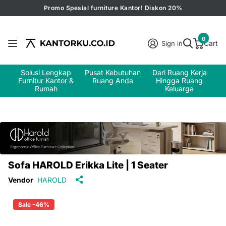
Promo Spesial furniture Kantor! Diskon 20%
0
Cart
Sign in
Solusi Lengkap
Pusat Kebutuhan
Dari Ruang Kerja
Furnitur Kantor &
Ruang Anda
Hingga Ruang
Rumah
Keluarga
Sofa HAROLD Erikka Lite | 1 Seater
Vendor
HAROLD
Sale -46%