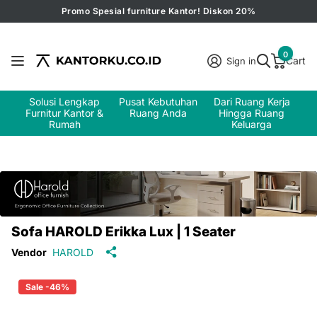
Promo Spesial furniture Kantor! Diskon 20%
0
Cart
Sign in
Solusi Lengkap
Pusat Kebutuhan
Dari Ruang Kerja
Furnitur Kantor &
Ruang Anda
Hingga Ruang
Rumah
Keluarga
Sofa HAROLD Erikka Lux | 1 Seater
Vendor
HAROLD
Sale -46%