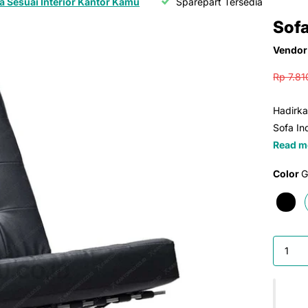
a Sesuai Interior Kantor Kamu
Sparepart Tersedia
Sofa
Vendor
Rp 7.8
Hadirk
Sofa In
Read m
Color
G