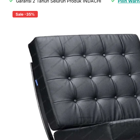
Garansi 2 Tahun Seluruh Produk INDACHI
Pilih Warn
Sale -35%