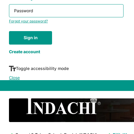
Password
*
Forgot your password?
Sign in
Don't have an account yet?
Create account
Toggle accessibility mode
Close