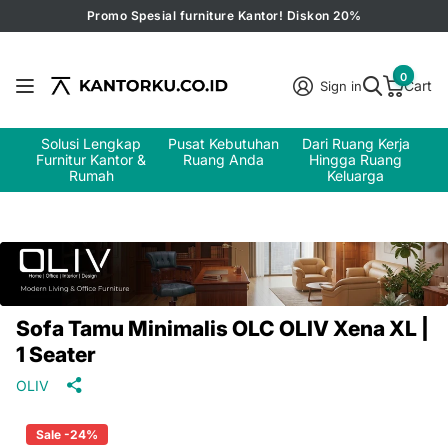
Promo Spesial furniture Kantor! Diskon 20%
0
Cart
Sign in
Solusi Lengkap
Pusat Kebutuhan
Dari Ruang Kerja
Furnitur Kantor &
Ruang Anda
Hingga Ruang
Rumah
Keluarga
Sofa Tamu Minimalis OLC OLIV Xena XL |
1 Seater
OLIV
Sale -24%