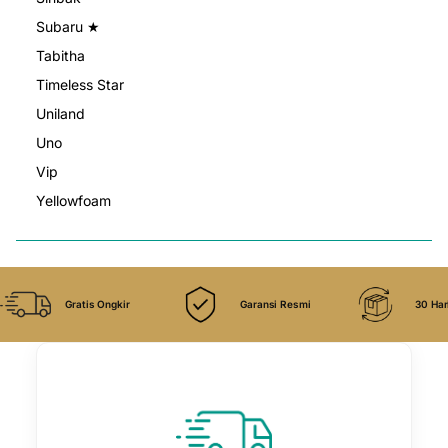

Subaru ★
Tabitha
Timeless Star
Uniland
Uno
Vip
Yellowfoam
Gratis Ongkir
Garansi Resmi
30 Har